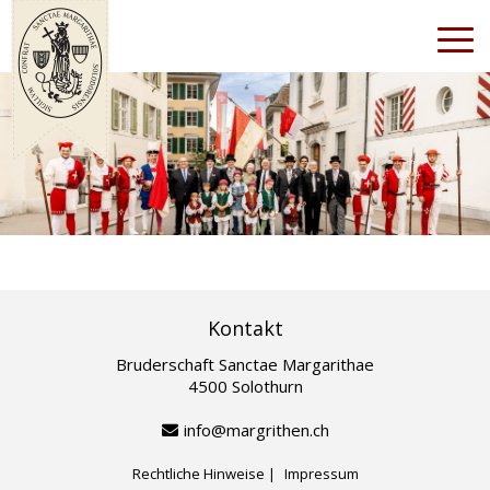
+
ÜBER UNS
+
BILDERGALERIE
+
ANLÄSSE
Kontakt
Bruderschaft Sanctae Margarithae
+
SPITALKIRCHE
4500 Solothurn
LINKS
info@margrithen.ch
Rechtliche Hinweise
Impressum