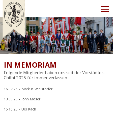
+
ÜBER UNS
+
IN MEMORIAM
BILDERGALERIE
Folgende Mitglieder haben uns seit der Vorstädter-
+
ANLÄSSE
Chilbi 2025 für immer verlassen.
+
SPITALKIRCHE
16.07.25 – Markus Winistörfer
LINKS
13.08.25 – John Moser
15.10.25 – Urs Käch